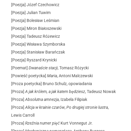
[Poezja] Józef Czechowicz
[Poezja] Julian Tuwim
[Poezja] Bolesław Leśmian
[Poezja] Miron Białoszewski
[Poezja] Tadeusz Różewicz
[Poezja] Wisława Szymborska
[Poezja] Stanisław Barańczak
[Poezja] Ryszard Krynicki
[Poemat]
Dwanaście stacji
, Tomasz Różycki
[Powieść poetycka]
Maria
, Antoni Malczewski
[Proza poetycka] Bruno Schulz, opowiadania
[Proza]
A jak królem, a jak katem będziesz
, Tadeusz Nowak
[Proza]
Absolutna amnezja
, Izabela Filipiak
[Proza]
Alicja w krainie czarów
,
Po drugiej stronie lustra
,
Lewis Carroll
[Proza]
Rzeźnia numer pięć
Kurt Vonnegut Jr.