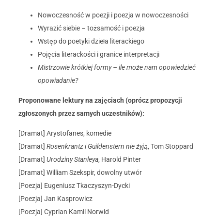
Nowoczesność w poezji i poezja w nowoczesności
Wyrazić siebie – tożsamość i poezja
Wstęp do poetyki dzieła literackiego
Pojęcia literackości i granice interpretacji
Mistrzowie krótkiej formy – ile może nam opowiedzieć
opowiadanie?
Proponowane lektury na zajęciach (oprócz propozycji
zgłoszonych przez samych uczestników):
[Dramat] Arystofanes, komedie
[Dramat]
Rosenkrantz i Guildenstern nie żyją
, Tom Stoppard
[Dramat]
Urodziny Stanleya
, Harold Pinter
[Dramat] William Szekspir, dowolny utwór
[Poezja] Eugeniusz Tkaczyszyn-Dycki
[Poezja] Jan Kasprowicz
[Poezja] Cyprian Kamil Norwid