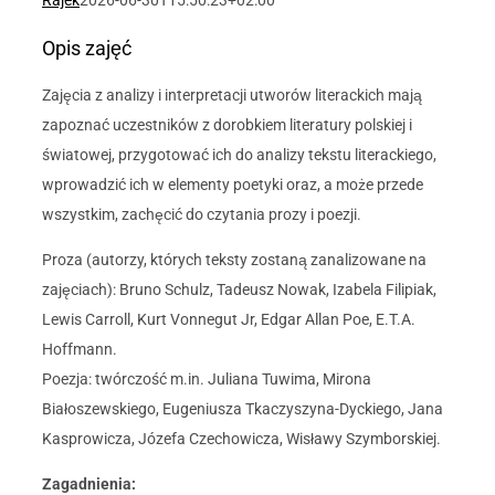
Rajek
2026-06-30T15:50:23+02:00
Opis zajęć
Zajęcia z analizy i interpretacji utworów literackich mają
zapoznać uczestników z dorobkiem literatury polskiej i
światowej, przygotować ich do analizy tekstu literackiego,
wprowadzić ich w elementy poetyki oraz, a może przede
wszystkim, zachęcić do czytania prozy i poezji.
Proza (autorzy, których teksty zostaną zanalizowane na
zajęciach): Bruno Schulz, Tadeusz Nowak, Izabela Filipiak,
Lewis Carroll, Kurt Vonnegut Jr, Edgar Allan Poe, E.T.A.
Hoffmann.
Poezja: twórczość m.in. Juliana Tuwima, Mirona
Białoszewskiego, Eugeniusza Tkaczyszyna-Dyckiego, Jana
Kasprowicza, Józefa Czechowicza, Wisławy Szymborskiej.
Zagadnienia: