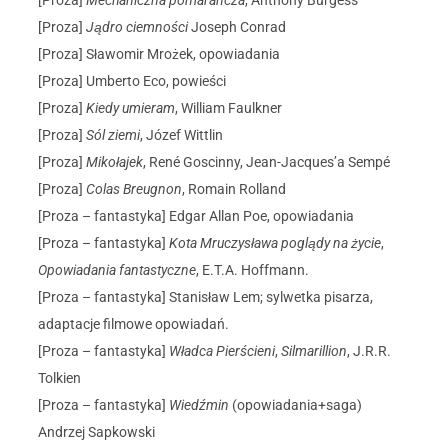
[Proza]
Mechaniczna pomarańcza
, Anthony Burgess
[Proza]
Jądro ciemności
Joseph Conrad
[Proza] Sławomir Mrożek, opowiadania
[Proza] Umberto Eco, powieści
[Proza]
Kiedy umieram
, William Faulkner
[Proza]
Sól ziemi
, Józef Wittlin
[Proza]
Mikołajek
, René Goscinny, Jean-Jacques’a Sempé
[Proza]
Colas Breugnon
, Romain Rolland
[Proza – fantastyka] Edgar Allan Poe, opowiadania
[Proza – fantastyka]
Kota Mruczysława poglądy na życie
,
Opowiadania fantastyczne
, E.T.A. Hoffmann.
[Proza – fantastyka] Stanisław Lem; sylwetka pisarza,
adaptacje filmowe opowiadań.
[Proza – fantastyka]
Władca Pierścieni
,
Silmarillion
, J.R.R.
Tolkien
[Proza – fantastyka]
Wiedźmin
(opowiadania+saga)
Andrzej Sapkowski