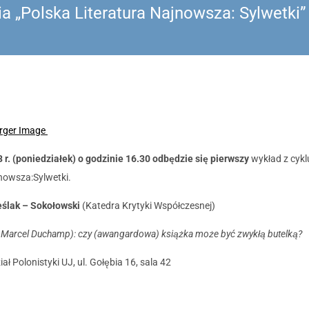
a „Polska Literatura Najnowsza: Sylwetki”
rger Image
 r. (poniedziałek) o godzinie 16.30 odbędzie się pierwszy
wykład z cykl
jnowsza:Sylwetki.
eślak – Sokołowski
(Katedra Krytyki Współczesnej)
i Marcel Duchamp): czy (awangardowa) książka może być zwykłą butelką?
ał Polonistyki UJ, ul. Gołębia 16, sala 42