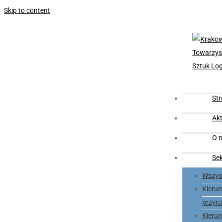
Skip to content
St
Akt
O n
Se
Wszyst
Kieru
przyro
Kieru