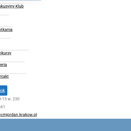
skusyjny Klub
otkania
nkursy
eria
ntakt
ok
0-15 w. 230
661
cmjordan.krakow.pl