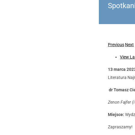
Spotkani
Previous
Next
View La
13 marca 2023
Literatura Na
dr Tomasz Ci
Zenon Fajfer (
Miejsce:
Wydzi
Zapraszamy!