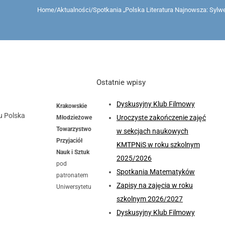
Home
/
Aktualności
/
Spotkania „Polska Literatura Najnowsza: Sylwe
Ostatnie wpisy
Dyskusyjny Klub Filmowy
Krakowskie
u Polska
Uroczyste zakończenie zajęć
Młodzieżowe
Towarzystwo
w sekcjach naukowych
Przyjaciół
KMTPNiS w roku szkolnym
Nauk i Sztuk
2025/2026
pod
Spotkania Matematyków
patronatem
Zapisy na zajęcia w roku
Uniwersytetu
szkolnym 2026/2027
Dyskusyjny Klub Filmowy