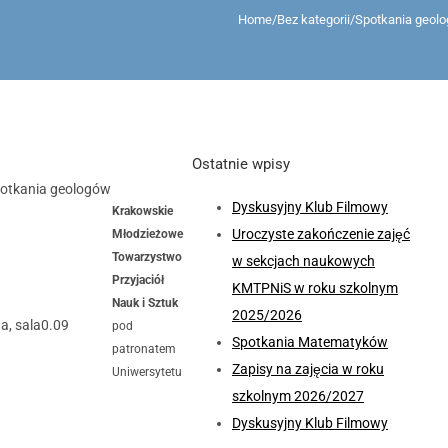
Home
/
Bez kategorii
/
Spotkania geol
Ostatnie wpisy
potkania geologów
Dyskusyjny Klub Filmowy
Krakowskie
Uroczyste zakończenie zajęć
Młodzieżowe
Towarzystwo
w sekcjach naukowych
Przyjaciół
KMTPNiS w roku szkolnym
Nauk i Sztuk
2025/2026
a, sala0.09
pod
Spotkania Matematyków
patronatem
Zapisy na zajęcia w roku
Uniwersytetu
szkolnym 2026/2027
Dyskusyjny Klub Filmowy