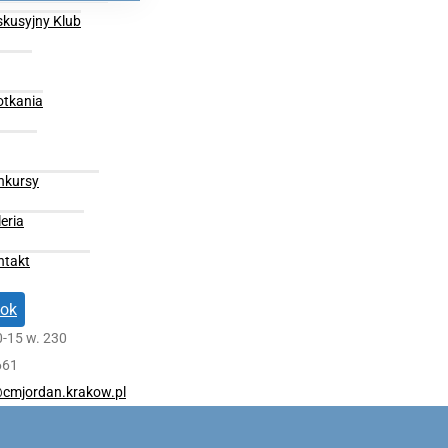
skusyjny Klub
otkania
nkursy
eria
ntakt
ok
0-15 w. 230
661
cmjordan.krakow.pl