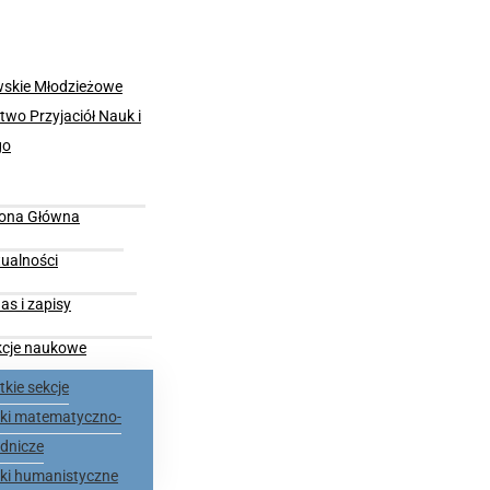
rona Główna
ualności
as i zapisy
kcje naukowe
kie sekcje
nki matematyczno-
dnicze
nki humanistyczne