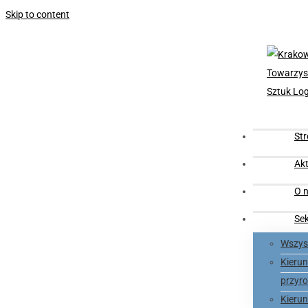
Skip to content
St
Akt
O n
Se
Wszyst
Kieru
przyro
Kieru