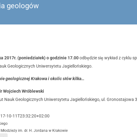
ia geologów
a 2017r. (poniedziałek) o godzinie 17.00
odbędzie się wykład z cyklu s
Nauk Geologicznych Uniwersytetu Jagiellońskiego.
e geologicznej Krakowa i okolic słów kilka…
dr Wojciech Wróblewski
tut Nauk Geologicznych Uniwersytetu Jagiellońskiego, ul. Gronostajowa 3
17-10-11T23:32:20+02:00
kiego
Młodzieży im. dr. H. Jordana w Krakowie