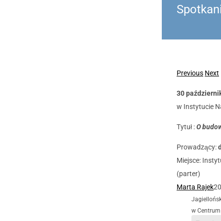
Spotkan
Previous
Next
30 październik
w Instytucie 
Tytuł :
O budowi
Prowadzący:
Miejsce: Insty
(parter)
Marta Rajek
20
Jagiellońs
w Centrum 