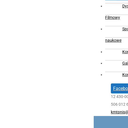
Dy
Filmowy
Sp
naukowe
Ko
Gal
Ko
Facebo
12 430-0
506 012 
kmtpnis@