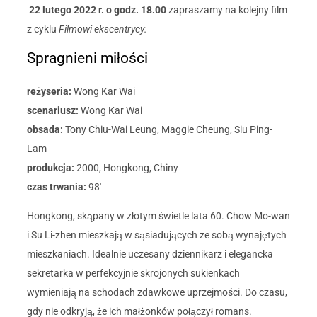
22 lutego 2022 r. o godz. 18.00
zapraszamy na kolejny film
z cyklu
Filmowi ekscentrycy:
Spragnieni miłości
reżyseria:
Wong Kar Wai
scenariusz:
Wong Kar Wai
obsada:
Tony Chiu-Wai Leung, Maggie Cheung, Siu Ping-
Lam
produkcja:
2000, Hongkong, Chiny
czas trwania:
98′
Hongkong, skąpany w złotym świetle lata 60. Chow Mo-wan
i Su Li-zhen mieszkają w sąsiadujących ze sobą wynajętych
mieszkaniach. Idealnie uczesany dziennikarz i elegancka
sekretarka w perfekcyjnie skrojonych sukienkach
wymieniają na schodach zdawkowe uprzejmości. Do czasu,
gdy nie odkryją, że ich małżonków połączył romans.