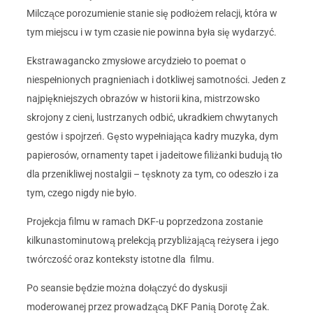
Milczące porozumienie stanie się podłożem relacji, która w
tym miejscu i w tym czasie nie powinna była się wydarzyć.
Ekstrawagancko zmysłowe arcydzieło to poemat o
niespełnionych pragnieniach i dotkliwej samotności. Jeden z
najpiękniejszych obrazów w historii kina, mistrzowsko
skrojony z cieni, lustrzanych odbić, ukradkiem chwytanych
gestów i spojrzeń. Gęsto wypełniająca kadry muzyka, dym
papierosów, ornamenty tapet i jadeitowe filiżanki budują tło
dla przenikliwej nostalgii – tęsknoty za tym, co odeszło i za
tym, czego nigdy nie było.
Projekcja filmu w ramach DKF-u poprzedzona zostanie
kilkunastominutową prelekcją przybliżającą reżysera i jego
twórczość oraz konteksty istotne dla filmu.
Po seansie będzie można dołączyć do dyskusji
moderowanej przez prowadzącą DKF Panią Dorotę Żak.