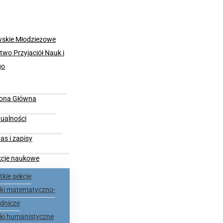
rona Główna
ualności
as i zapisy
kcje naukowe
kie sekcje
nki matematyczno-
dnicze
nki humanistyczne