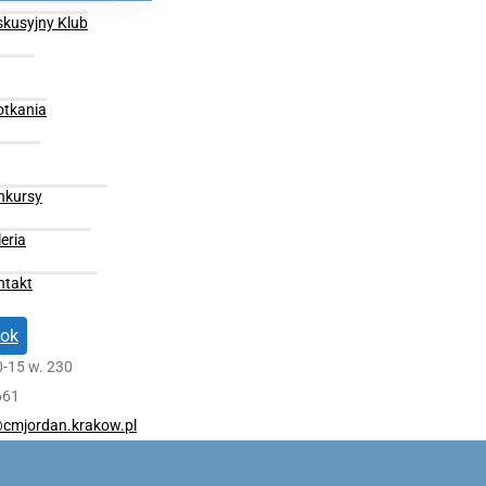
skusyjny Klub
otkania
nkursy
eria
ntakt
ok
0-15 w. 230
661
cmjordan.krakow.pl