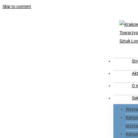
Skip to content
St
Akt
O n
Se
Wszyst
Kieru
przyro
Kieru