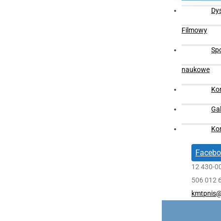
Dy
Filmowy
Sp
naukowe
Ko
Gal
Ko
Facebo
12 430-0
506 012 
kmtpnis@