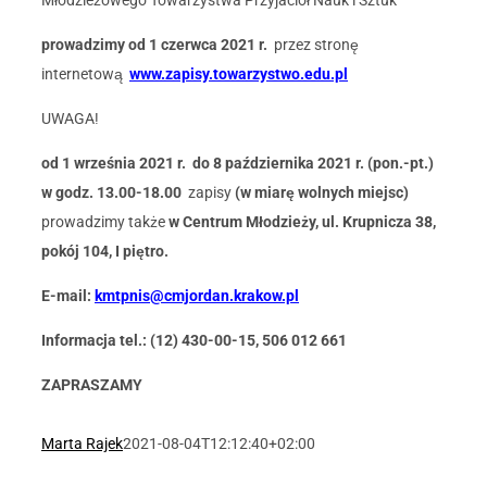
Młodzieżowego Towarzystwa Przyjaciół Nauk i Sztuk
prowadzimy od 1 czerwca 2021 r.
przez stronę
internetową
www.zapisy.towarzystwo.edu.pl
UWAGA!
od 1 września 2021 r. do 8 października 2021 r. (pon.-pt.)
w godz. 13.00-18.00
zapisy
(w miarę wolnych miejsc)
prowadzimy także
w
Centrum Młodzieży, ul. Krupnicza 38,
pokój 104, I piętro.
E-mail:
kmtpnis@cmjordan.krakow.pl
Informacja tel.: (12) 430-00-15, 506 012 661
ZAPRASZAMY
Marta Rajek
2021-08-04T12:12:40+02:00