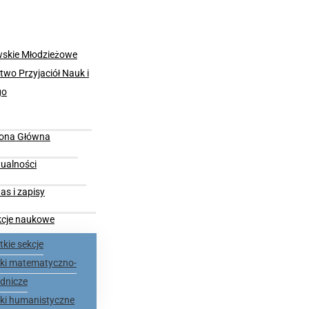
rona Główna
ualności
as i zapisy
kcje naukowe
kie sekcje
nki matematyczno-
dnicze
nki humanistyczne