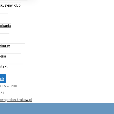
skusyjny Klub
otkania
nkursy
eria
ntakt
ok
0-15 w. 230
661
cmjordan.krakow.pl