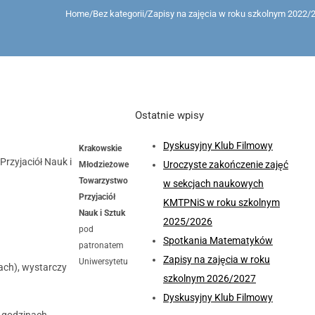
Home
/
Bez kategorii
/
Zapisy na zajęcia w roku szkolnym 2022/
Ostatnie wpisy
Dyskusyjny Klub Filmowy
Krakowskie
zyjaciół Nauk i
Uroczyste zakończenie zajęć
Młodzieżowe
Towarzystwo
w sekcjach naukowych
Przyjaciół
KMTPNiS w roku szkolnym
Nauk i Sztuk
2025/2026
pod
Spotkania Matematyków
patronatem
Zapisy na zajęcia w roku
Uniwersytetu
ach), wystarczy
szkolnym 2026/2027
Dyskusyjny Klub Filmowy