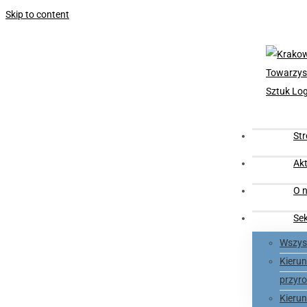
Skip to content
St
Akt
O n
Se
Wszyst
Kieru
przyro
Kieru