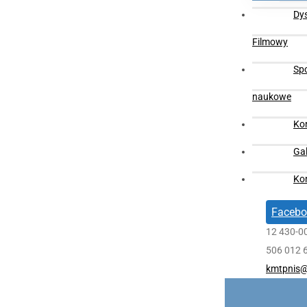
Dy
Filmowy
Sp
naukowe
Ko
Gal
Ko
Facebo
12 430-0
506 012 
kmtpnis@