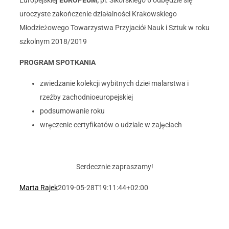
Europejskie
j EUROPEUM,
pl. Sikorskiego 6 odbędzie się
uroczyste zakończenie działalności Krakowskiego
Młodzieżowego Towarzystwa Przyjaciół Nauk i Sztuk w roku
szkolnym 2018/2019
PROGRAM SPOTKANIA
zwiedzanie kolekcji wybitnych dzieł malarstwa i
rzeźby zachodnioeuropejskiej
podsumowanie roku
wręczenie certyfikatów o udziale w zajęciach
Serdecznie zapraszamy!
Marta Rajek
2019-05-28T19:11:44+02:00