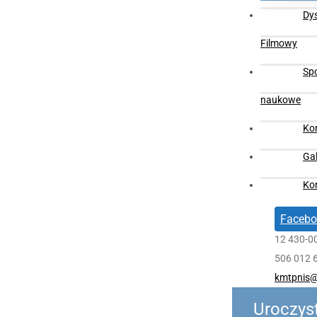
Dy
Filmowy
Sp
naukowe
Ko
Gal
Ko
Facebo
12 430-0
506 012 
kmtpnis@
Uroczys