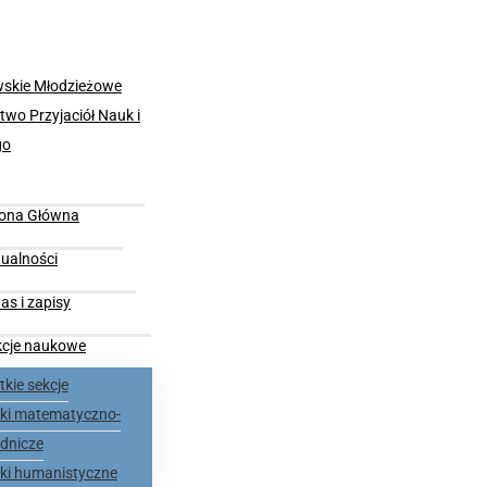
rona Główna
ualności
as i zapisy
kcje naukowe
kie sekcje
nki matematyczno-
dnicze
nki humanistyczne