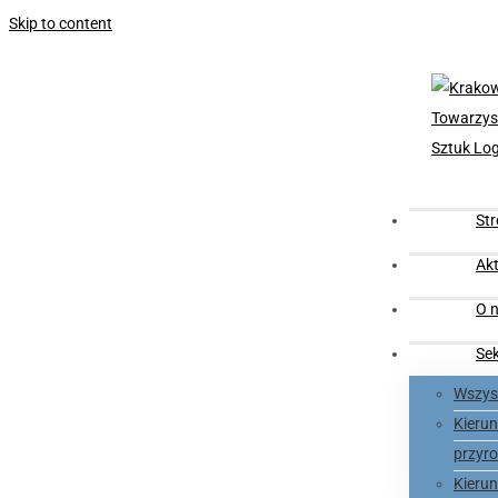
Skip to content
St
Akt
O n
Se
Wszyst
Kieru
przyro
Kieru