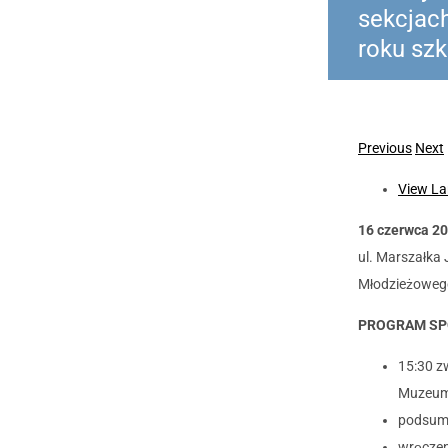
sekcjac
roku sz
Previous
Next
View La
16 czerwca 20
ul. Marszałka 
Młodzieżowego
PROGRAM SP
15:30 z
Muzeum
podsum
wręczen