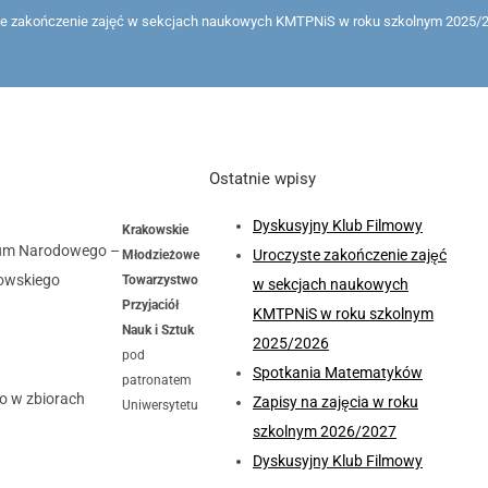
te zakończenie zajęć w sekcjach naukowych KMTPNiS w roku szkolnym 2025/
Ostatnie wpisy
Dyskusyjny Klub Filmowy
Krakowskie
eum Narodowego –
Uroczyste zakończenie zajęć
Młodzieżowe
kowskiego
Towarzystwo
w sekcjach naukowych
Przyjaciół
KMTPNiS w roku szkolnym
Nauk i Sztuk
2025/2026
pod
Spotkania Matematyków
patronatem
o w zbiorach
Zapisy na zajęcia w roku
Uniwersytetu
szkolnym 2026/2027
Dyskusyjny Klub Filmowy