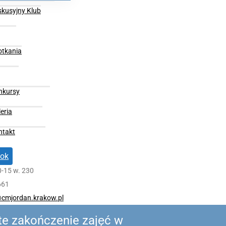
skusyjny Klub
otkania
nkursy
eria
ntakt
ok
0-15 w. 230
661
cmjordan.krakow.pl
te zakończenie zajęć w