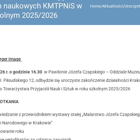
h naukowych KMTPNiS w
Home
/
Aktualności
/
Uroczys
kolnym 2025/2026
rger Image
26 r. o godzinie 16.30
w Pawilonie Józefa Czapskiego – Oddziale Muz
J. Piłsudskiego 12, odbędzie się uroczyste zakończenie działalności Kra
 Towarzystwa Przyjaciół Nauk i Sztuk w roku szkolnym 2025/2026
OTKANIA
wiedzanie z przewodnikiem wystawy stałej „Malarstwo Józefa Czapskieg
 Narodowego w Krakowie”
owanie roku
ie certyfikatów za udział w zajęciach