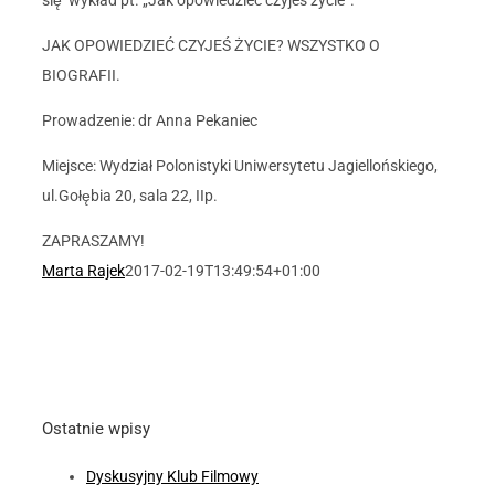
się wykład pt. „Jak opowiedzieć czyjeś życie”.
JAK OPOWIEDZIEĆ CZYJEŚ ŻYCIE? WSZYSTKO O
BIOGRAFII.
Prowadzenie: dr Anna Pekaniec
Miejsce: Wydział Polonistyki Uniwersytetu Jagiellońskiego,
ul.Gołębia 20, sala 22, IIp.
ZAPRASZAMY!
Marta Rajek
2017-02-19T13:49:54+01:00
Ostatnie wpisy
Dyskusyjny Klub Filmowy