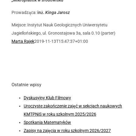
„Mikroplastik w środowisku”
Prowadząca:
inż.
Kinga Jarosz
Miejsce: Instytut Nauk Geologicznych Uniwersytetu
Jagiellońskiego, ul. Gronostajowa 3a, sala 0.10 (parter)
Marta Rajek
2019-11-13T15:47:37+01:00
Ostatnie wpisy
Dyskusyjny Klub Filmowy
Uroczyste zakończenie zajęć w sekcjach naukowych
KMTPNiS w roku szkolnym 2025/2026
Spotkania Matematyków
Zapisy na zajęcia w roku szkolnym 2026/2027