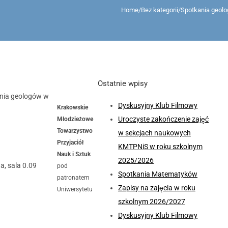
Home
/
Bez kategorii
/
Spotkania geol
Ostatnie wpisy
ania geologów w
Dyskusyjny Klub Filmowy
Krakowskie
Uroczyste zakończenie zajęć
Młodzieżowe
Towarzystwo
w sekcjach naukowych
Przyjaciół
KMTPNiS w roku szkolnym
Nauk i Sztuk
2025/2026
a, sala 0.09
pod
Spotkania Matematyków
patronatem
Zapisy na zajęcia w roku
Uniwersytetu
szkolnym 2026/2027
Dyskusyjny Klub Filmowy