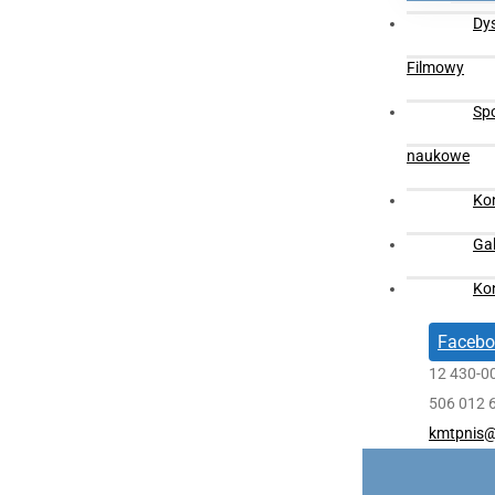
Dy
Filmowy
Sp
naukowe
Ko
Gal
Ko
Facebo
12 430-0
506 012 
kmtpnis@