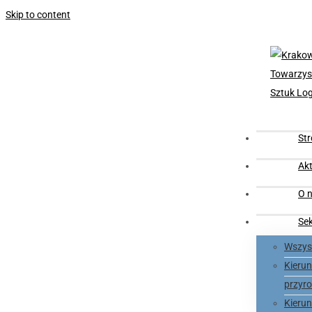
Skip to content
St
Akt
O n
Se
Wszyst
Kieru
przyro
Kieru