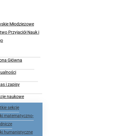
rona Główna
ualności
as i zapisy
kcje naukowe
kie sekcje
nki matematyczno-
dnicze
nki humanistyczne