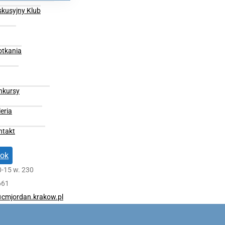
skusyjny Klub
otkania
nkursy
eria
ntakt
ok
0-15 w. 230
661
cmjordan.krakow.pl