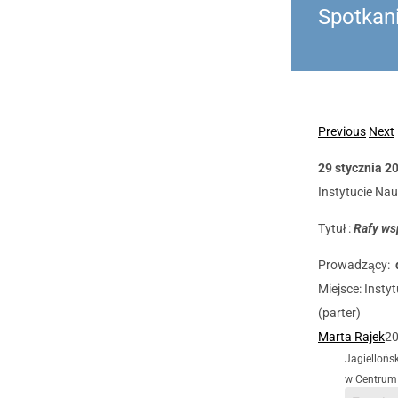
Spotkan
Previous
Next
29 stycznia 20
Instytucie Nau
Tytuł :
Rafy ws
Prowadzący:
Miejsce: Insty
(parter)
Marta Rajek
20
Jagiellońs
w Centrum 