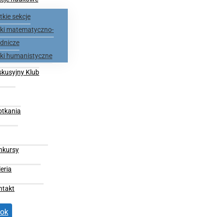
kie sekcje
nki matematyczno-
dnicze
nki humanistyczne
skusyjny Klub
otkania
nkursy
eria
ntakt
ok