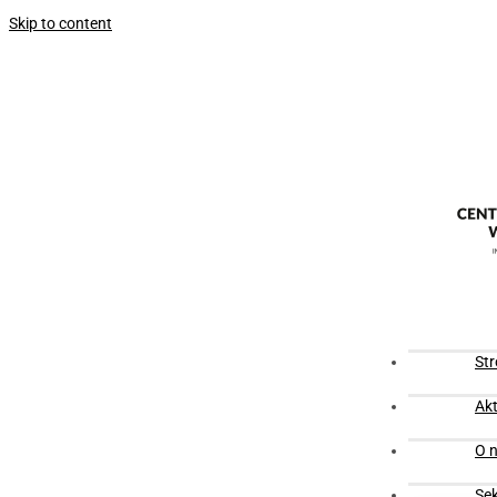
Skip to content
St
Akt
O n
Se