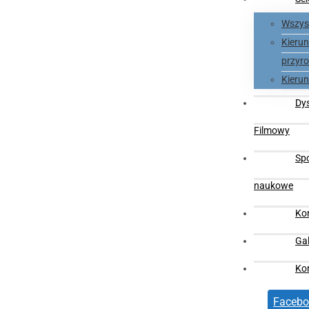
Wszyst
Kieru
przyro
Kieru
Dy
Filmowy
Sp
naukowe
Ko
Gal
Ko
Facebo