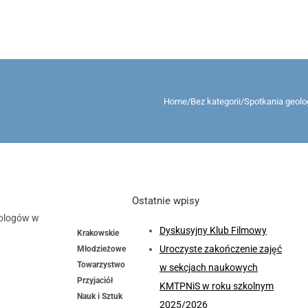
Home
/
Bez kategorii
/
Spotkania geol
Ostatnie wpisy
eologów w
Dyskusyjny Klub Filmowy
Krakowskie
Uroczyste zakończenie zajęć
Młodzieżowe
Towarzystwo
w sekcjach naukowych
Przyjaciół
KMTPNiS w roku szkolnym
Nauk i Sztuk
2025/2026