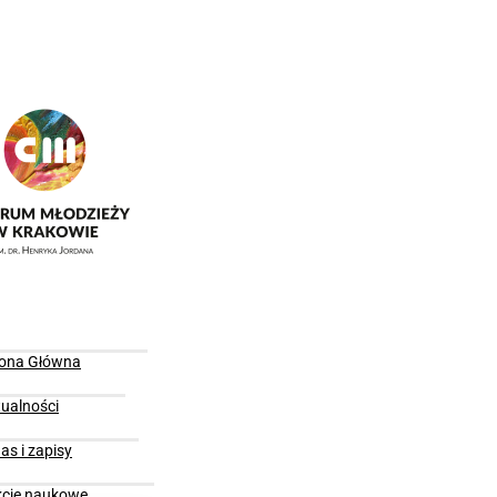
rona Główna
ualności
as i zapisy
kcje naukowe