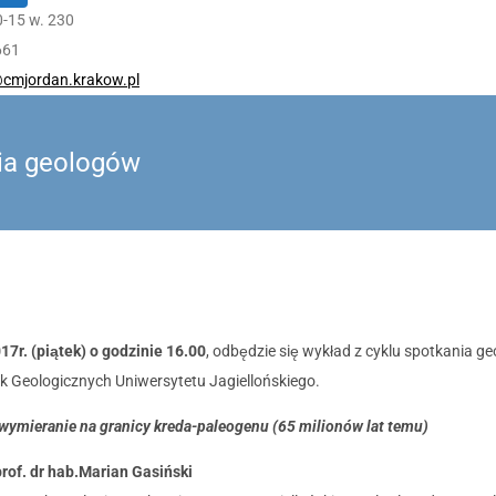
0-15 w. 230
661
cmjordan.krakow.pl
ia geologów
17r. (piątek) o godzinie 16.00
, odbędzie się wykład z cyklu spotkania g
k Geologicznych Uniwersytetu Jagiellońskiego.
wymieranie na granicy kreda-paleogenu (65 milionów lat temu)
prof. dr hab.Marian Gasiński