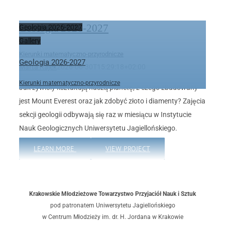
Geologia 2026-2027
Geologia 2026-2027
Gallery
Kierunki matematyczno-przyrodnicze
Geologia 2026-2027
Marta Rajek
2026-06-30T15:29:18+02:00
Kierunki matematyczno-przyrodnicze
Jak żywioły kształtują naszą planetę, z czego zbudowany
jest Mount Everest oraz jak zdobyć złoto i diamenty? Zajęcia
sekcji geologii odbywają się raz w miesiącu w Instytucie
Nauk Geologicznych Uniwersytetu Jagiellońskiego.
LEARN MORE
VIEW PROJECT
Krakowskie Młodzieżowe Towarzystwo Przyjaciół Nauk i Sztuk
pod patronatem Uniwersytetu Jagiellońskiego
w Centrum Młodzieży im. dr. H. Jordana w Krakowie