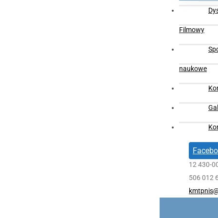
Dy
Filmowy
Sp
naukowe
Ko
Gal
Ko
Facebo
12 430-0
506 012 
kmtpnis@