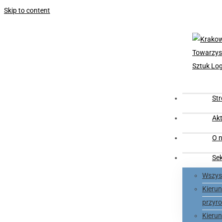
Skip to content
St
Akt
O n
Se
Wszyst
Kieru
przyro
Kieru