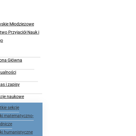
rona Główna
ualności
as i zapisy
kcje naukowe
kie sekcje
nki matematyczno-
dnicze
nki humanistyczne