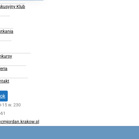
skusyjny Klub
otkania
nkursy
eria
ntakt
ok
0-15 w. 230
661
cmjordan.krakow.pl