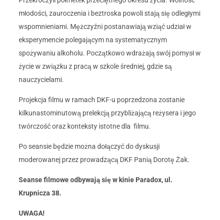
Przekroczyli półmetek przeciętnego okresu życia. Wolność
młodości, zauroczenia i beztroska powoli stają się odległymi
wspomnieniami. Mężczyźni postanawiają wziąć udział w
eksperymencie polegającym na systematycznym
spożywaniu alkoholu. Początkowo wdrażają swój pomysł w
życie w związku z pracą w szkole średniej, gdzie są
nauczycielami.
Projekcja filmu w ramach DKF-u poprzedzona zostanie
kilkunastominutową prelekcją przybliżającą reżysera i jego
twórczość oraz konteksty istotne dla filmu.
Po seansie będzie można dołączyć do dyskusji
moderowanej przez prowadzącą DKF Panią Dorotę Żak.
Seanse filmowe odbywają się w kinie Paradox, ul.
Krupnicza 38.
UWAGA!