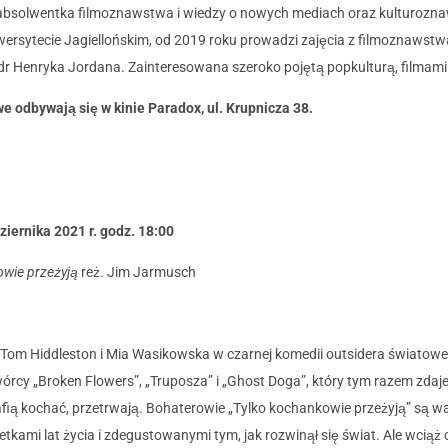
absolwentka filmoznawstwa i wiedzy o nowych mediach oraz kulturozn
iwersytecie Jagiellońskim, od 2019 roku prowadzi zajęcia z filmoznawst
dr Henryka Jordana. Zainteresowana szeroko pojętą popkulturą, filmami 
e odbywają się w kinie Paradox, ul. Krupnicza 38.
ziernika 2021 r. godz. 18:00
owie przeżyją
reż. Jim Jarmusch
, Tom Hiddleston i Mia Wasikowska w czarnej komedii outsidera światow
rcy „Broken Flowers”, „Truposza” i „Ghost Doga”, który tym razem zdaje
rafią kochać, przetrwają. Bohaterowie „Tylko kochankowie przeżyją” są 
kami lat życia i zdegustowanymi tym, jak rozwinął się świat. Ale wciąż