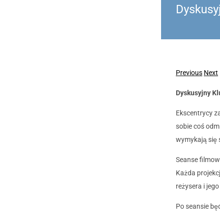
Dyskusy
Previous
Next
Dyskusyjny K
Ekscentrycy za
sobie coś odmi
wymykają się 
Seanse filmow
Każda projekc
reżysera i jeg
Po seansie bę