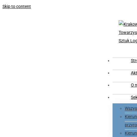
Skip to content
St
Akt
O n
Se
Wszyst
Kieru
przyro
Kieru