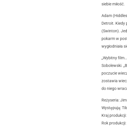
siebie miłość.
Adam (Hiddles
Detroit. Kiedy
(Swinton). Jed
pokarm w posta
wygłodniała s
„Wybitny film…
Sobolewski. „B
poczucie wiecz
zostawia wiecz
do niego wraca
Reżyseria: Ji
Występują: Ti
Kraj produkcji
Rok produkcji: