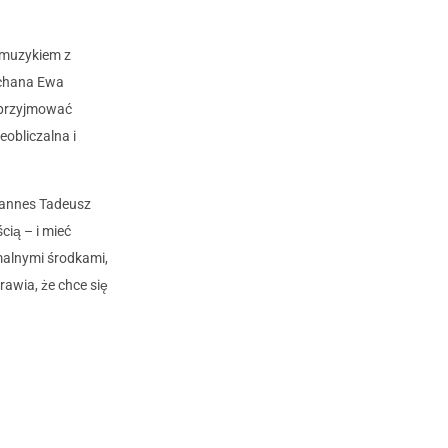
 muzykiem z
kochana Ewa
i przyjmować
eobliczalna i
 Cannes Tadeusz
cią – i mieć
imalnymi środkami,
rawia, że chce się