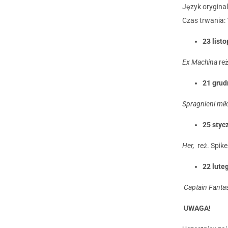
Język oryginal
Czas trwania:
23 list
Ex Machina
reż
21 grud
Spragnieni mił
25 styc
Her,
reż. Spik
22 lute
Captain Fantas
UWAGA!