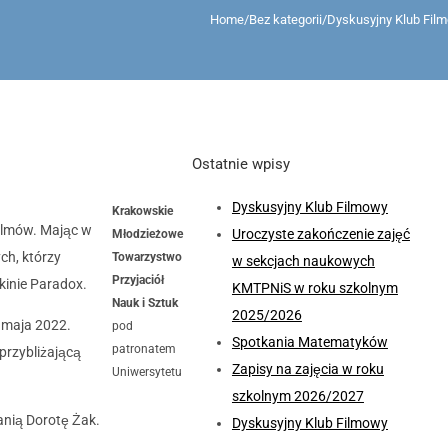
Home
/
Bez kategorii
/
Dyskusyjny Klub Fil
Ostatnie wpisy
Dyskusyjny Klub Filmowy
Krakowskie
 filmów. Mając w
Uroczyste zakończenie zajęć
Młodzieżowe
ch, którzy
Towarzystwo
w sekcjach naukowych
Przyjaciół
kinie Paradox.
KMTPNiS w roku szkolnym
Nauk i Sztuk
2025/2026
 maja 2022.
pod
Spotkania Matematyków
patronatem
przybliżającą
Zapisy na zajęcia w roku
Uniwersytetu
szkolnym 2026/2027
nią Dorotę Żak.
Dyskusyjny Klub Filmowy