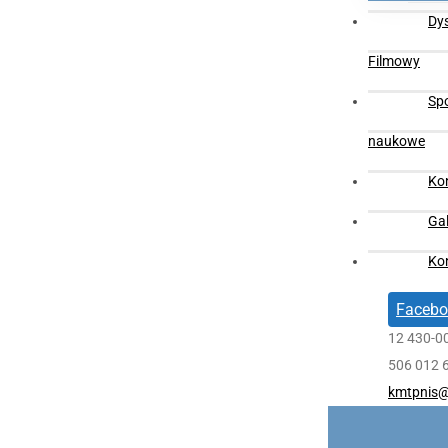
Dy
Filmowy
Sp
naukowe
Ko
Gal
Ko
Facebo
12 430-0
506 012 
kmtpnis@